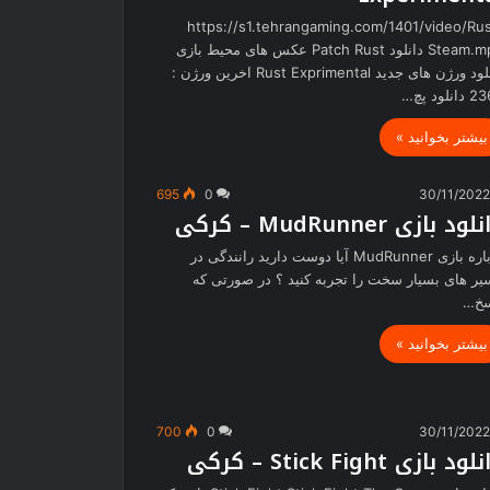
https://s1.tehrangaming.com/1401/video/Ru
Steam.mp4 دانلود Patch Rust عکس های محیط بازی
دانلود ورژن های جدید Rust Exprimental اخرین ورژن :
نلود پچ…
بیشتر بخوانید »
695
0
30/11/202
ود بازی MudRunner – کرکی
درباره بازی MudRunner آیا دوست دارید رانندگی در
ر های بسیار سخت را تجربه کنید ؟ در صورتی که
سخ…
بیشتر بخوانید »
700
0
30/11/202
ود بازی Stick Fight – کرکی