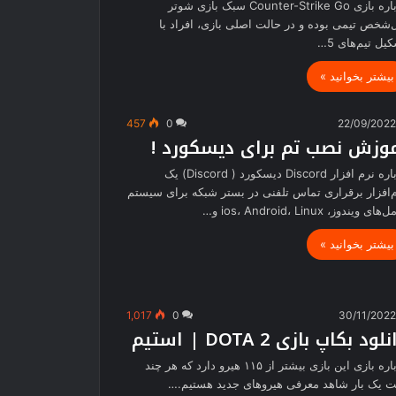
درباره بازی Counter-Strike Go سبک بازی شوتر
‌شخص تیمی بوده و در حالت اصلی بازی، افراد با
یل تیم‌های 5…
بیشتر بخوانید »
457
0
22/09/202
وزش نصب تم برای دیسکورد !
درباره نرم افزار Discord دیسکورد ( Discord) یک
‌افزار برقراری تماس تلفنی در بستر شبکه برای سیستم
ای ویندوز، ios، Android، Linux و…
بیشتر بخوانید »
1,017
0
30/11/202
لود بکاپ بازی DOTA 2 | استیم
درباره بازی این بازی بیشتر از ۱۱۵ هیرو دارد که هر چند
 یک بار شاهد معرفی هیروهای جدید هستیم.…