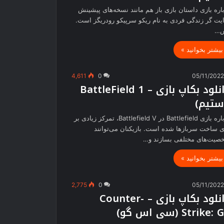
اره بازی داستان بازی باز هم مانند نسخه‌های پیشینش
یت گر زندگی فردی به نام ریکو سرپیکو رودریگز است.
…
بیشتر بخوانید »
4,611
0
05/11/202
دانلود بکاپ بازی – BattleField 1
ستیم)
درباره بازی Battlefield در Battlefield V، تمرکز زیادی بر
 ساخت سربازها شده است. بازیکنان می‌توانند
صیت‌های مختلفی بسازند و…
بیشتر بخوانید »
2,775
0
05/11/202
دانلود بکاپ بازی – Counter-
Strike: (سی اس گو)