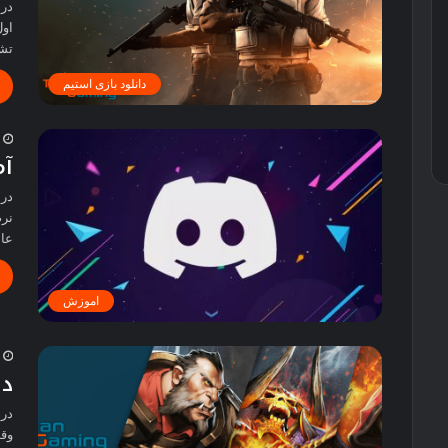
اول
تشک
دانلود بازی استیم
2
آم
نرم
عامل‌ه
اموزش
2
دان
وقت