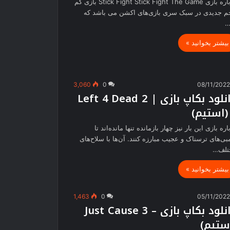
درباره بازی Stick Fight Stick Fight The Game بازی کم
 جدیدی در سبک سری بازی‌های اکشن می باشد که
…
بیشتر بخوانید »
3,060
0
08/11/202
دانلود بکاپ بازی | Left 4 Dead 2
(استیم)
اره بازی این بار نیز چهار بازمانده تنها مانده‌اند تا
بی‌های ترسناک و عجیب مبارزه کنند. آن‌ها با سلاح‌های
تلف…
بیشتر بخوانید »
1,463
0
05/11/202
دانلود بکاپ بازی – Just Cause 3
ستیم)