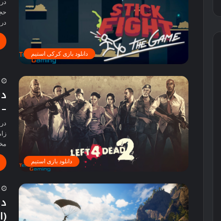
حجم
در
دانلود بازی کرکی استیم
2
– 
درب
زام
مخ
دانلود بازی استیم
2
(ا