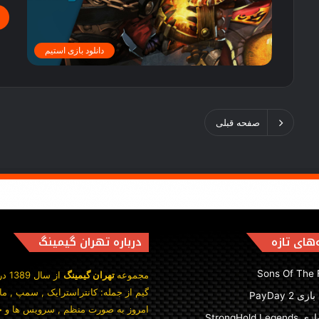
دانلود بازی استیم
صفحه قبلی
های تازه
درباره تهران گیمینگ
Sons Of The 
‫مجموعه
تهران گیمینگ
از 
گیم از جمله: کانتراسترایک , سمپ , ما
 PayDay 2
امروز به صورت منظم , سرویس ها و خد‬
StrongHold Le