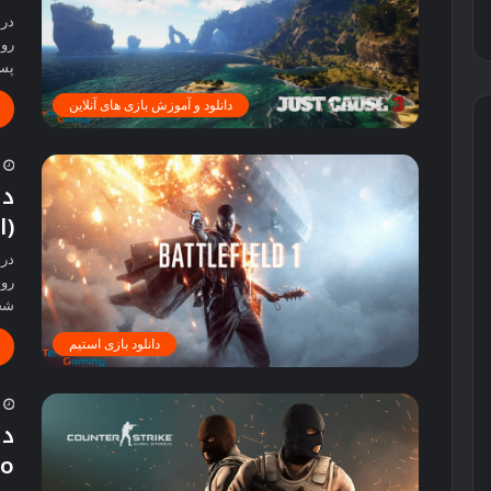
درب
روا
پس
دانلود و آموزش بازی های آنلاین
2
(ا
روی
شخ
دانلود بازی استیم
2
 Go