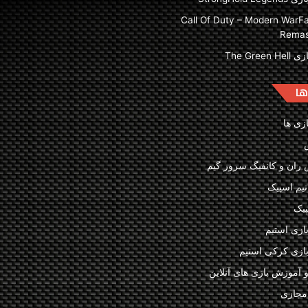
زی Call Of Duty – Modern WarFar
Remas
The Green 
ها
ازی ها
ران و کانفیگ سرور گیم
تیم اسپیک
پیک
بازی استیم
 بازی کرکی استیم
و آموزش بازی های آنلاین
مجازی