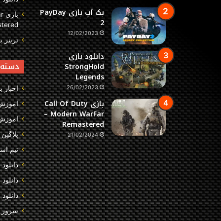
بک آپ بازی PayDay
با
2
tered
12/02/2023
ترینر بازی Hell
دانلود بازی
دسته‌
StrongHold
Legends
26/02/2023
اخبار ب
بازی Call Of Duty
اموزش
– Modern WarFar
اموزش 
Remastered
پلاگین 
21/02/2024
تیم اس
دانلود 
دانلود
دانلود 
سرور 