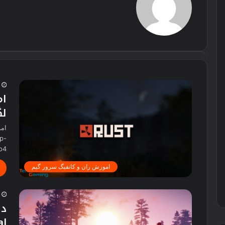
2
ام
لگ
p-
p4
اموزش ران و کانفیگ سرور گیم
2
al