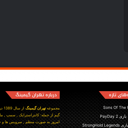
های تازه
درباره تهران گیمینگ
Sons Of The 
‫مجموعه
تهران گیمینگ
از 
گیم از جمله: کانتراسترایک , سمپ , ما
 PayDay 2
امروز به صورت منظم , سرویس ها و خد‬
StrongHold Le