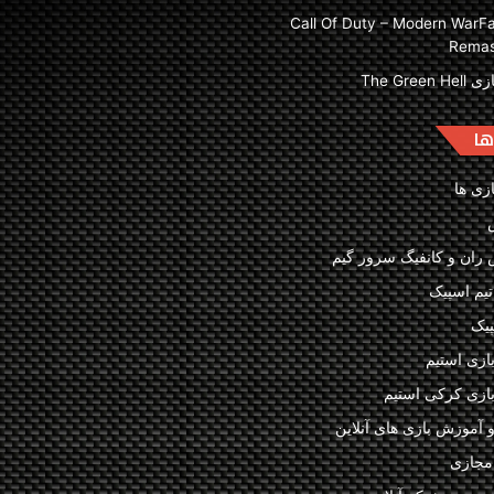
زی Call Of Duty – Modern WarFar
Remas
The Green 
ها
ازی ها
ران و کانفیگ سرور گیم
تیم اسپیک
پیک
بازی استیم
 بازی کرکی استیم
و آموزش بازی های آنلاین
مجازی