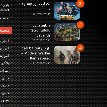
بک آپ بازی PayDay
با
2
tered
12/02/2023
ترینر بازی Hell
دانلود بازی
دسته‌
StrongHold
Legends
26/02/2023
اخبار ب
بازی Call Of Duty
اموزش
– Modern WarFar
اموزش 
Remastered
پلاگین 
21/02/2024
تیم اس
دانلود 
دانلود
دانلود 
سرور 