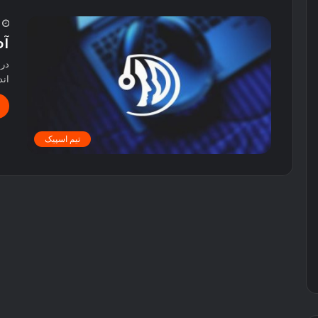
2
آم
درب
اند
تیم اسپیک