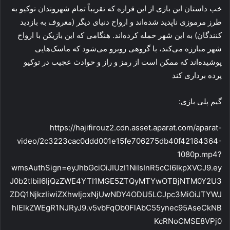
خب داستان این بازی از این قراره که تقریباً تمام شهروندان توکیو به
طرز مرموزی ناپدید شده‌اند و ارواح دنیای دیگر (معروف به بازدید
کنندگان) به این شهر حمله کرده‌اند. هنگامی که این بازیکن با ارواح
شهر مبارزه می‌کند، با گروهی روبرو می‌شود که ماسک‌هایی
پوشیده‌اند که ممکن است از رمز و راز و حوادث عجیب در توکیو
پرده برداری کند
گیم پلی بازی:
https://hajifirouz2.cdn.asset.aparat.com/aparat-
video/2c3223cac0ddd001e15fe706275db40f42184364-
1080p.mp4?
wmsAuthSign=eyJhbGciOiJIUzI1NiIsInR5cCI6IkpXVCJ9.ey
J0b2tlbiI6IjQzZWE4YTI1MGE5ZTQyMTYwOTBjNTM0Y2U3
ZDQ1NjkzIiwiZXhwIjoxNjUwNDY4ODU5LCJpc3MiOiJTYWJ
hIElkZWEgR1NJRyJ9.v5vbFqOb0FlAbC55ynec95AseCkNB
KcRNoCMSE8VPj0