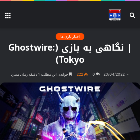
جستجو
منو
برای
اخبار بازی ها
| نگاهی به بازی (Ghostwire:
Tokyo)
20/04/2022
0
222
خواندن این مطلب 1 دقیقه زمان میبرد