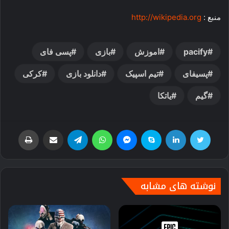
منبع :
http://wikipedia.org
pacify
اموزش
بازی
پسی فای
پسیفای
تیم اسپیک
دانلود بازی
کرکی
گیم
یاتکا
توییتر
لینکدین
اسکایپ
پیام رسان
واتس آپ
تلگرام
اشتراک گذاری از طریق ایمیل
چاپ
نوشته های مشابه