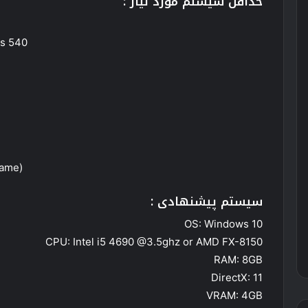
حداقل سیستم مورد نیاز :
is 540
game)
سیستم پیشنهادی :
OS: Windows 10
CPU: Intel i5 4690 @3.5ghz or AMD FX-8150
RAM: 8GB
DirectX: 11
VRAM: 4GB